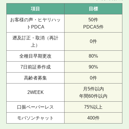
項目
目標
お客様の声・ヒヤリハッ
50件
トPDCA
PDCA5件
遡及訂正・取消（再計
0件
上）
全種目早期更改
80%
7日前証券作成
90%
高齢者募集
0件
月5件以内
2WEEK
年間60件以内
口振ベーパーレス
75%以上
モバソンチャット
400件