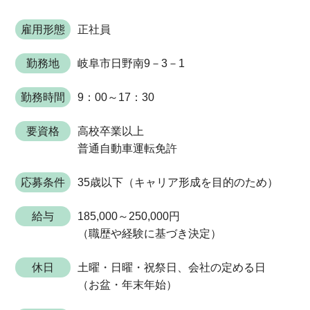
雇用形態
正社員
勤務地
岐阜市日野南9－3－1
勤務時間
9：00～17：30
要資格
高校卒業以上
普通自動車運転免許
応募条件
35歳以下（キャリア形成を目的のため）
給与
185,000～250,000円
（職歴や経験に基づき決定）
休日
土曜・日曜・祝祭日、会社の定める日
（お盆・年末年始）